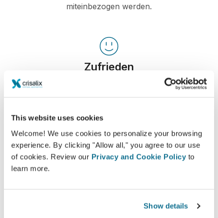
miteinbezogen werden.
Zufrieden
100% der Frauen gaben an, entweder zufrieden
oder sehr zufrieden mit dem Ergebnis ihrer
Operation zu sein, nachdem sie vor dem Eingriff
This website uses cookies
eine Crisalix 3D-Simulation gesehen hatten.*
Welcome! We use cookies to personalize your browsing
experience. By clicking "Allow all," you agree to our use
of cookies. Review our
Privacy and Cookie Policy
to
*Online-Befragung von Brustvergrößerungspatientinnen, die
learn more.
sich zwischen Mai 2010 und September 2011 einer Operation in
der Schweiz unterzogen haben.
Show details