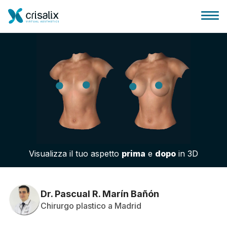
Accesso chirurghi
Piattaforma Business 3D
Visualizza il tuo aspetto
prima
e
dopo
in 3D
Piani
Recensioni dei pazienti
Dr. Pascual R. Marín Bañón
Chirurgo plastico a Madrid