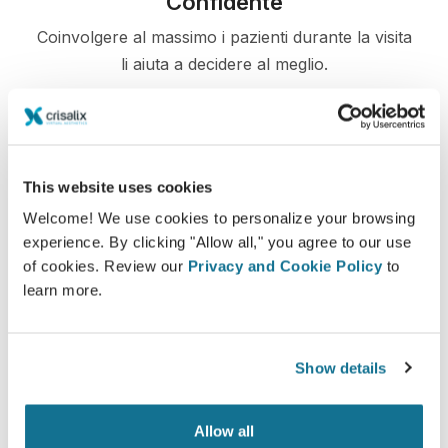
Confidente
Coinvolgere al massimo i pazienti durante la visita
li aiuta a decidere al meglio.
Soddisfatto
This website uses cookies
Welcome! We use cookies to personalize your browsing
Il 100% delle donne dichiara di essere soddisfatto
experience. By clicking "Allow all," you agree to our use
o molto soddisfatto del risultato, se ha utilizzato
of cookies. Review our
Privacy and Cookie Policy
to
Crisalix 3D prima dell'intervento*
learn more.
*Sondaggio online realizzato tra maggio 2010 e settembre
Show details
2011 con pazienti sottoposte ad una mastoplastica additiva
nello stesso periodo, in Svizzera.
Allow all