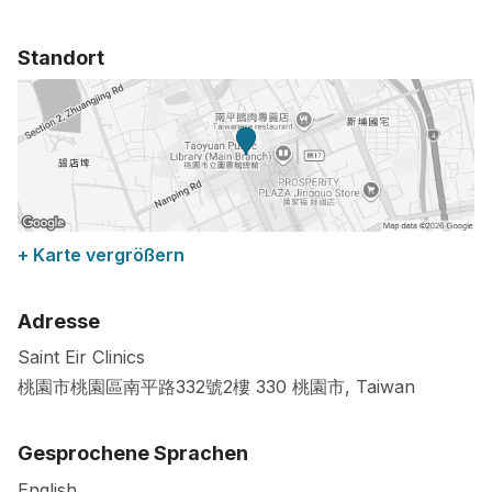
Standort
+ Karte vergrößern
Adresse
Saint Eir Clinics
桃園市桃園區南平路332號2樓
330
桃園市
,
Taiwan
Gesprochene Sprachen
English