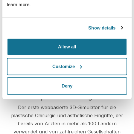
learn more.
Einfach und sicher
Crisalix hat sich dazu verpflichtet, Ihre
Show details
Privatsphäre zu jeder Zeit zu schützen. Unsere
Server sind allesamt vollständig verschlüsselt,
Allow all
wodurch die Sicherheit und der Schutz Ihrer
Daten garantiert werden.
Customize
Deny
Spitzentechnologie
Der erste webbasierte 3D-Simulator für die
plastische Chirurgie und ästhetische Eingriffe, der
bereits von Ärzten in mehr als 100 Ländern
verwendet und von zahlreichen Gesellschaften