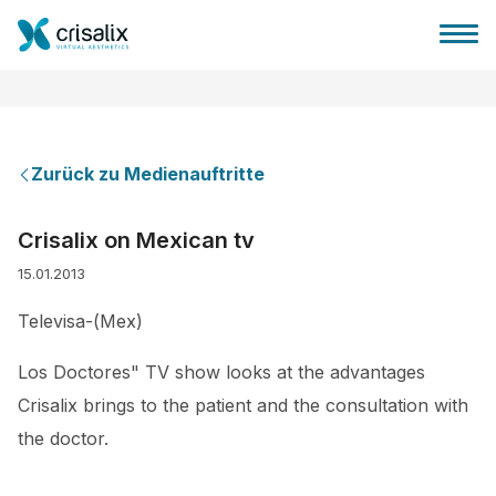
Zurück zu Medienauftritte
Startseite für Chirurgen
Crisalix on Mexican tv
15.01.2013
3D-Business-Plattform
Televisa-(Mex)
Pläne
Los Doctores" TV show looks at the advantages
Crisalix brings to the patient and the consultation with
Bewertungen von Patienten
the doctor.