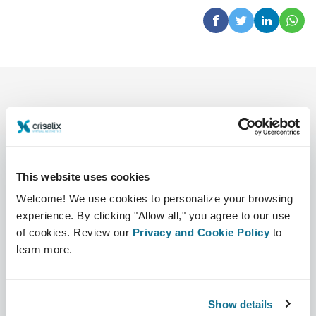
This website uses cookies
Unternehmen
Chirurgen
Welcome! We use cookies to personalize your browsing
experience. By clicking "Allow all," you agree to our use
Über uns
Chirurgenstartseite
of cookies. Review our
Privacy and Cookie Policy
to
Karriere
3D-Business-Manager
learn more.
Neuigkeiten
Pläne für Chirurgen
Show details
Veröffentlichungen
Bewertungen von Patienten