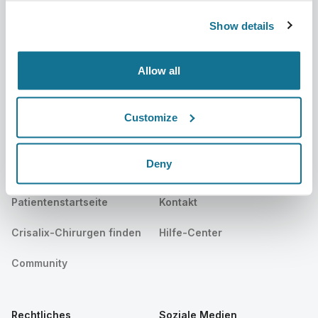
Karriere
3D-Business-Manager
Show details
Neuigkeiten
Pläne für Chirurgen
Veröffentlichungen
Bewertungen von Patienten
Allow all
Veranstaltungen
Customer Stories
Customize
Resources
Deny
Patienten
Beratung
Patientenstartseite
Kontakt
Crisalix-Chirurgen finden
Hilfe-Center
Community
Rechtliches
Soziale Medien