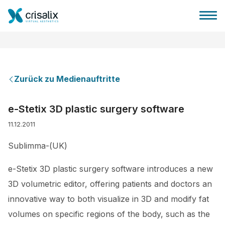
Zurück zu Medienauftritte
Startseite für Chirurgen
e-Stetix 3D plastic surgery software
11.12.2011
3D-Business-Plattform
Sublimma-(UK)
Pläne
e-Stetix 3D plastic surgery software introduces a new
3D volumetric editor, offering patients and doctors an
Bewertungen von Patienten
innovative way to both visualize in 3D and modify fat
volumes on specific regions of the body, such as the