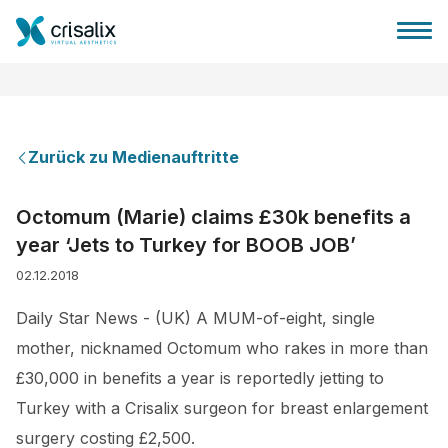
Zurück zu Medienauftritte
Startseite für Chirurgen
Octomum (Marie) claims £30k benefits a
year ‘Jets to Turkey for BOOB JOB’
3D-Business-Plattform
02.12.2018
Pläne
Daily Star News - (UK) A MUM-of-eight, single
mother, nicknamed Octomum who rakes in more than
Bewertungen von Patienten
£30,000 in benefits a year is reportedly jetting to
Turkey with a Crisalix surgeon for breast enlargement
surgery costing £2,500.