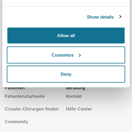
Über uns
Chirurgenstartseite
Karriere
3D-Business-Manager
Show details
Neuigkeiten
Pläne für Chirurgen
Allow all
Veröffentlichungen
Bewertungen von Patienten
Veranstaltungen
Customer Stories
Customize
Resources
Deny
Patienten
Beratung
Patientenstartseite
Kontakt
Crisalix-Chirurgen finden
Hilfe-Center
Community