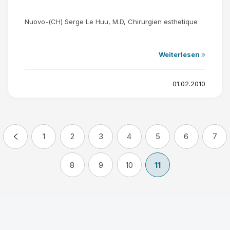
Nuovo-(CH) Serge Le Huu, M.D, Chirurgien esthetique
Weiterlesen
01.02.2010
1
2
3
4
5
6
7
8
9
10
11