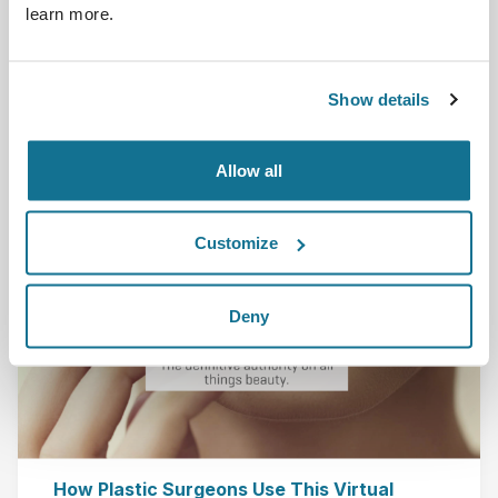
learn more.
consultations help overcome anxiety
before plastic surgery"
Moteris, a very well-known Lithuanian magazine/portal,
publishes this article on plastic surgery ...
Show details
Leia mais
Allow all
08/12/2022
Customize
Deny
How Plastic Surgeons Use This Virtual