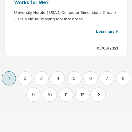
Works for Me?
University Herald ( USA ). Computer Simulations Crisalix
3D is a virtual imaging tool that breas...
Leia mais
03/06/2021
1
2
3
4
5
6
7
8
9
10
11
12