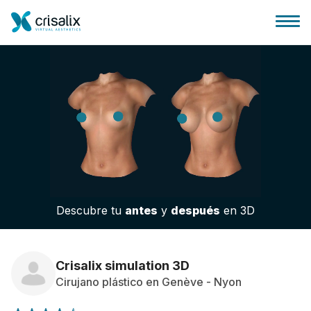
Página de inicio
Plataforma 3D de negocio
Descubre tu
antes
y
después
en 3D
Planes y Precios
Reseñas de pacientes
Crisalix simulation 3D
Cirujano plástico en Genève - Nyon