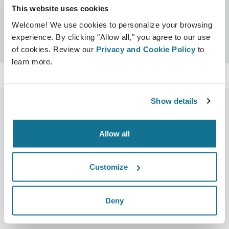
This website uses cookies
Certificados
Welcome! We use cookies to personalize your browsing
Certificado Crisalix
Buscar
experience. By clicking "Allow all," you agree to our use
of cookies. Review our
Privacy and Cookie Policy
to
learn more.
Show details
Allow all
Compañía
Cirujanos
Sobre nosotros
Sección Cirujanos
Customize
Trabajo
Plataforma 3D de Negocio
Noticias
Planes para cirujanos
Deny
Publicaciones
Reseñas de pacientes