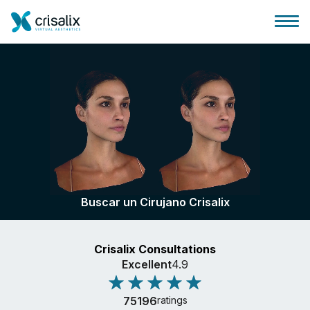
Página de inicio
Plataforma 3D de negocio
Buscar un Cirujano Crisalix
Planes y Precios
Crisalix Consultations
Reseñas de pacientes
Excellent
4.9
75196
ratings