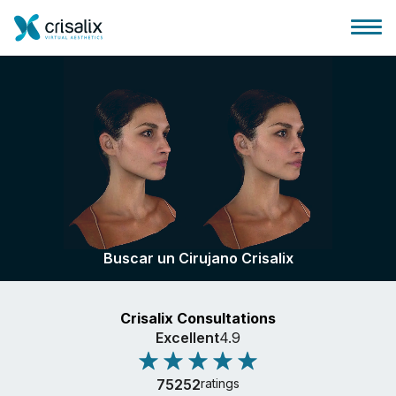
Página de inicio
Plataforma 3D de negocio
Buscar un Cirujano Crisalix
Planes y Precios
Crisalix Consultations
Reseñas de pacientes
Excellent
4.9
75252
ratings