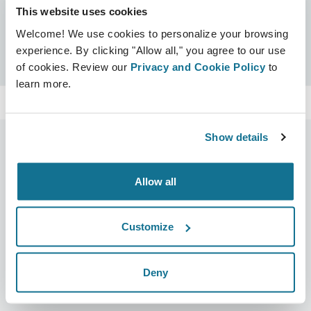
This website uses cookies
Certificados
Welcome! We use cookies to personalize your browsing
Certificado Crisalix
Buscar
experience. By clicking "Allow all," you agree to our use
of cookies. Review our
Privacy and Cookie Policy
to
learn more.
Show details
Allow all
Compañía
Cirujanos
Sobre nosotros
Sección Cirujanos
Customize
Trabajo
Plataforma 3D de Negocio
Noticias
Planes para cirujanos
Deny
Publicaciones
Reseñas de pacientes