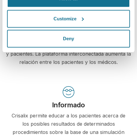
Aumenta el nivel de atención al
Customize
paciente
Crisalix es una herramienta innovadora que tiene
Deny
como objetivo mejorar la comunicación entre médicos
y pacientes. La plataforma interconectada aumenta la
relación entre los pacientes y los médicos.
Informado
Crisalix permite educar a los pacientes acerca de
los posibles resultados de determinados
procedimientos sobre la base de una simulación