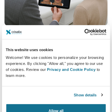
¿Cómo es una consulta en 3D?
This website uses cookies
En tu próxima cita podrás descubrir tu nuevo yo al
Welcome! We use cookies to personalize your browsing
obtener todos los consejos de
Dr. Carlos Pereira
experience. By clicking "Allow all," you agree to our use
Consulta 3D facial
of cookies. Review our
Privacy and Cookie Policy
to
learn more.
¡Mira tu nuevo tú ahora!
Show details
Allow all