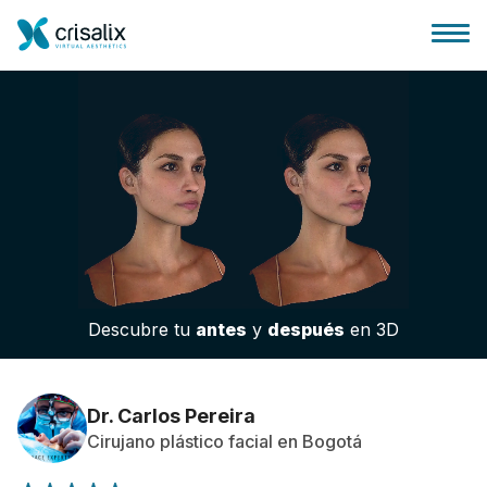
Página de inicio
Plataforma 3D de negocio
Descubre tu
antes
y
después
en 3D
Planes y Precios
Reseñas de pacientes
Dr. Carlos Pereira
Cirujano plástico facial en Bogotá