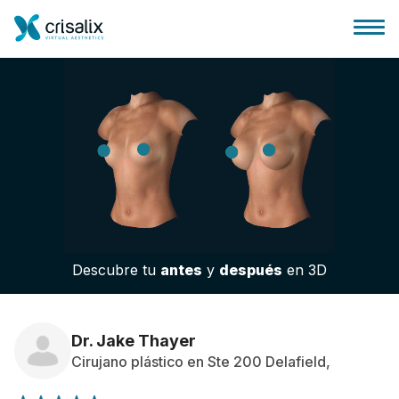
Página de inicio
Plataforma 3D de negocio
Descubre tu
antes
y
después
en 3D
Planes y Precios
Reseñas de pacientes
Dr. Jake Thayer
Cirujano plástico en Ste 200 Delafield,