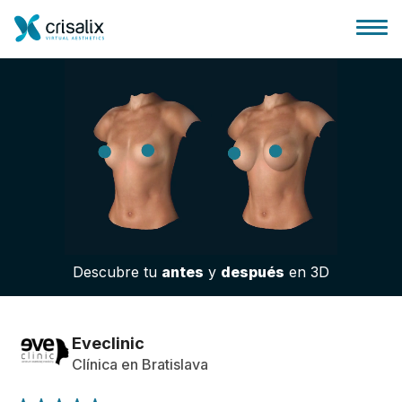
Página de inicio
Plataforma 3D de negocio
Descubre tu
antes
y
después
en 3D
Planes y Precios
Reseñas de pacientes
Eveclinic
Clínica en Bratislava