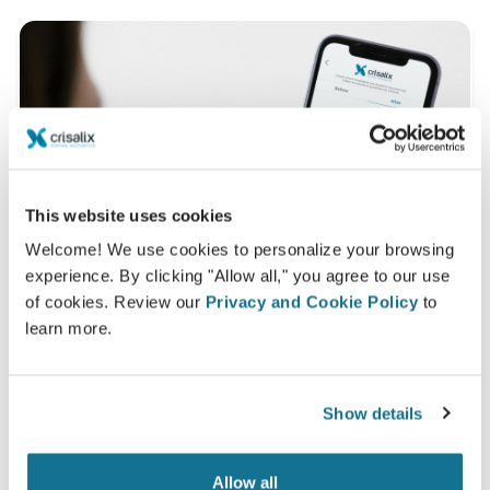
This website uses cookies
Welcome! We use cookies to personalize your browsing
experience. By clicking "Allow all," you agree to our use
of cookies. Review our
Privacy and Cookie Policy
to
learn more.
¿Quieres saber cómo quedas mejor?
Show details
Después de la consulta,
Dr Jacques Haddad
puede
darte acceso para ver tu "nuevo yo" desde casa, con
Allow all