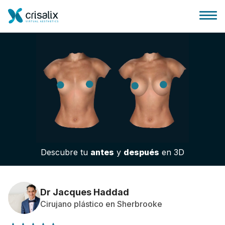
Página de inicio
Plataforma 3D de negocio
Descubre tu
antes
y
después
en 3D
Planes y Precios
Reseñas de pacientes
Dr Jacques Haddad
Cirujano plástico en Sherbrooke