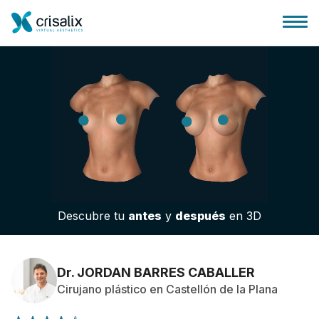
Página de inicio
Plataforma 3D de negocio
Descubre tu
antes
y
después
en 3D
Planes y Precios
Reseñas de pacientes
Dr. JORDAN BARRES CABALLER
Cirujano plástico en Castellón de la Plana