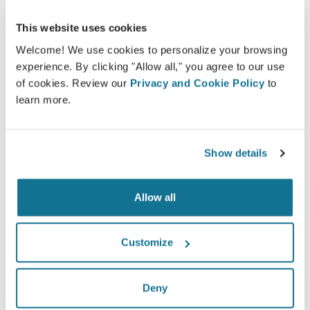
This website uses cookies
Seguro
Welcome! We use cookies to personalize your browsing
experience. By clicking "Allow all," you agree to our use
Estar involucrado en el proceso de decisión
of cookies. Review our
Privacy and Cookie Policy
to
ayuda a los pacientes a tomar la decisión
learn more.
adecuada.
Show details
Satisfecho
Allow all
El 100% de las mujeres afirmó estar satisfechas
o muy satisfechas con la cirugía después de
Customize
haber visto una simulación 3D de Crisalix antes
de someterse a ella.*
Deny