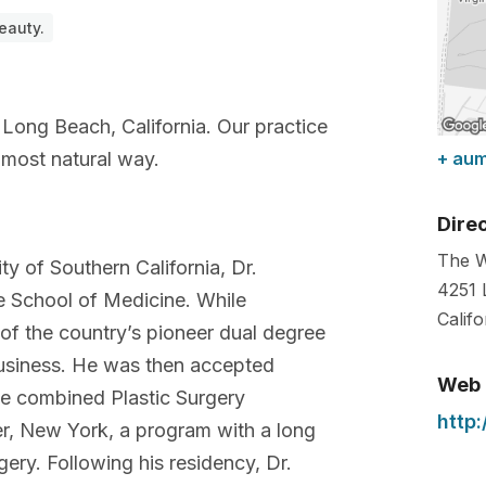
eauty.
 Long Beach, California. Our practice
e most natural way.
+ au
Dire
The W
y of Southern California, Dr.
4251 
ne School of Medicine. While
Califo
of the country’s pioneer dual degree
siness. He was then accepted
Web
ive combined Plastic Surgery
http
er, New York, a program with a long
rgery. Following his residency, Dr.