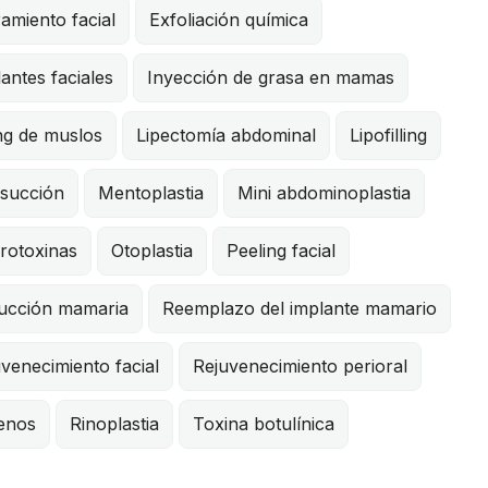
ramiento facial
Exfoliación química
antes faciales
Inyección de grasa en mamas
ing de muslos
Lipectomía abdominal
Lipofilling
osucción
Mentoplastia
Mini abdominoplastia
rotoxinas
Otoplastia
Peeling facial
ucción mamaria
Reemplazo del implante mamario
venecimiento facial
Rejuvenecimiento perioral
lenos
Rinoplastia
Toxina botulínica