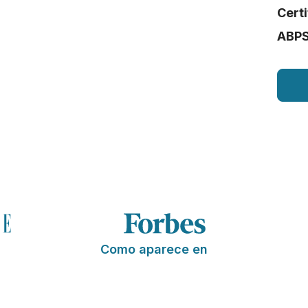
Cert
ABP
Como aparece en