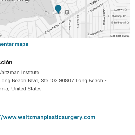
mentar mapa
cción
altzman Institute
Long Beach Blvd, Ste 102
90807
Long Beach
-
rnia
,
United States
://www.waltzmanplasticsurgery.com