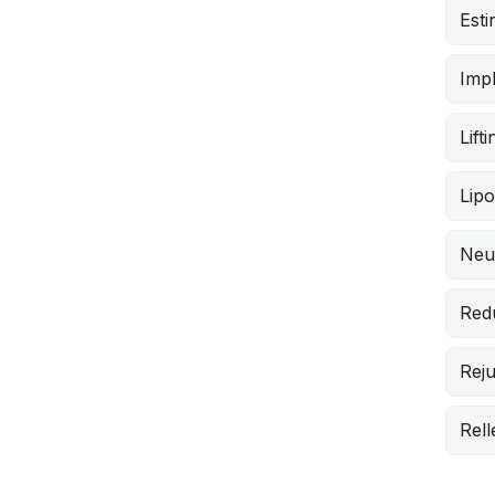
Esti
Impl
Lift
Lip
Neu
Red
Reju
Rel