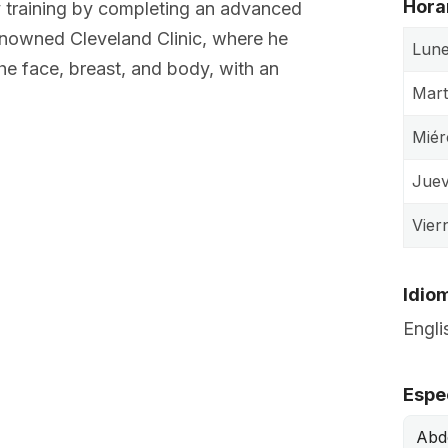
Hora
y training by completing an advanced
renowned Cleveland Clinic, where he
Lun
the face, breast, and body, with an
Mart
Miér
Jue
Vier
Idio
Engli
Espe
Abd