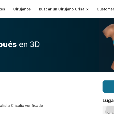
tes
Cirujanos
Buscar un Cirujano Crisalix
Customer
pués
en 3D
Luga
alista Crisalix verificado