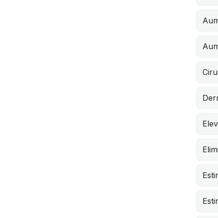
Aum
Aum
Ciru
Der
Elev
Elim
Esti
Esti