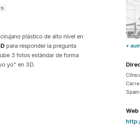
ti
 cirujano plástico de alto nivel en
3D
para responder la pregunta
+ au
Sube 3 fotos estándar de forma
vo yo" en 3D.
Dire
Clíni
Carre
Spain
Web
http