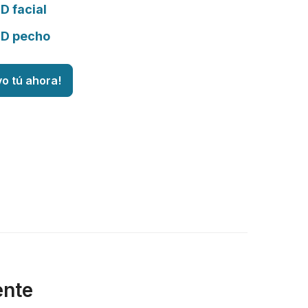
D facial
3D pecho
vo tú ahora!
ente