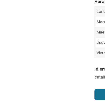
Hora
Lun
Mart
Miér
Jue
Vier
Idio
catal