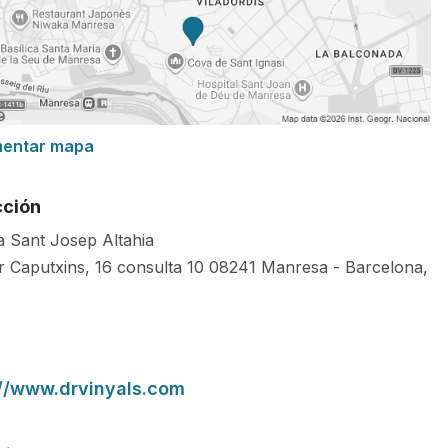
mentar mapa
cción
ca Sant Josep Altahia
r Caputxins, 16 consulta 10
08241
Manresa
-
Barcelona
,
://www.drvinyals.com