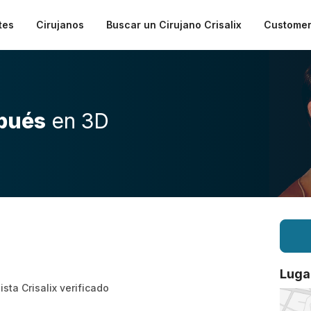
tes
Cirujanos
Buscar un Cirujano Crisalix
Customer
pués
en 3D
Luga
ista Crisalix verificado