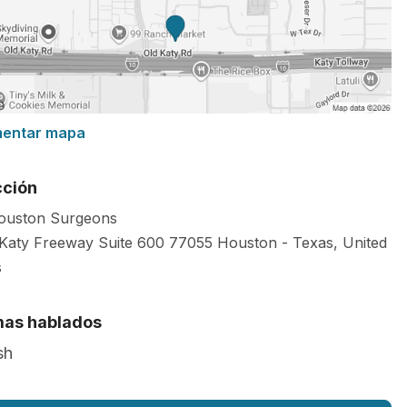
mentar mapa
cción
ouston Surgeons
Katy Freeway Suite 600
77055
Houston
-
Texas
,
United
s
mas hablados
sh