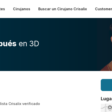
tes
Cirujanos
Buscar un Cirujano Crisalix
Customer
pués
en 3D
Luga
ista Crisalix verificado