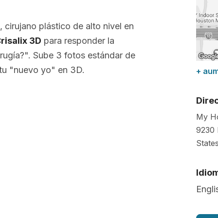
, cirujano plástico de alto nivel en
risalix 3D
para responder la
rugía?". Sube 3 fotos estándar de
tu "nuevo yo" en 3D.
+ au
Dire
My H
9230 
State
Idio
Engli