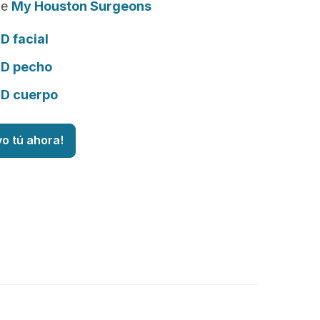
de
My Houston Surgeons
D facial
3D pecho
3D cuerpo
vo tú ahora!