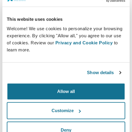
This website uses cookies
¿Quieres saber cómo quedas mejor?
Welcome! We use cookies to personalize your browsing
experience. By clicking "Allow all," you agree to our use
Después de la consulta,
Dr Makram Ziade
puede
of cookies. Review our
Privacy and Cookie Policy
to
darte acceso para ver tu "nuevo yo" desde casa, con
learn more.
tu propia cuenta Crisalix. Esto te permitirá compartirlo
con tu familia y amigos o con cualquier persona a la
que quieras pedir opinión.
Show details
¡Mira tu nuevo tú ahora!
Allow all
Customize
Deny
Fácil y seguro