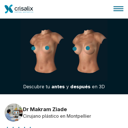
Página de inicio
Plataforma 3D de negocio
Descubre tu
antes
y
después
en 3D
Planes y Precios
Reseñas de pacientes
Dr Makram Ziade
Cirujano plástico en Montpellier