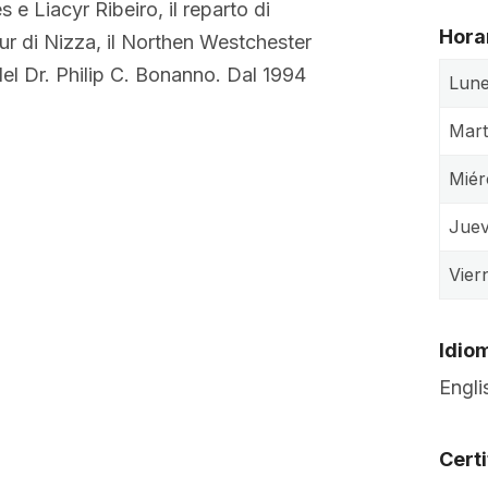
 e Liacyr Ribeiro, il reparto di
Hora
eur di Nizza, il Northen Westchester
el Dr. Philip C. Bonanno. Dal 1994
Lun
Mart
Miér
Jue
Vier
Idio
Engli
Cert