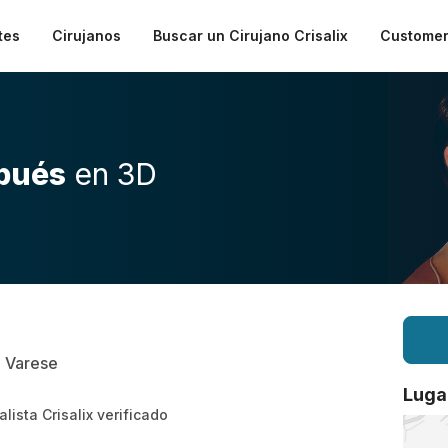
tes
Cirujanos
Buscar un Cirujano Crisalix
Customer
pués
en 3D
| Varese
Luga
alista Crisalix verificado