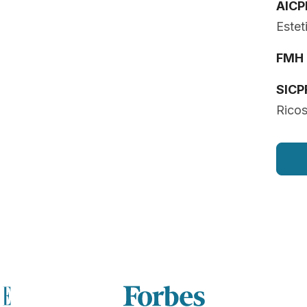
AICP
Estet
FMH
SICP
Ricos