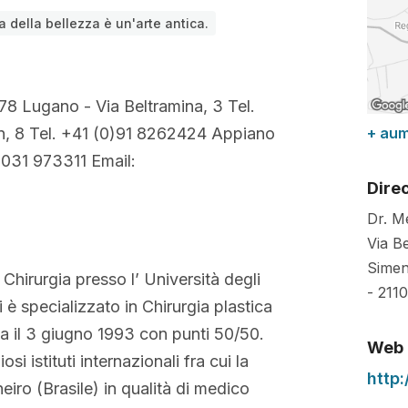
a della bellezza è un'arte antica.
78 Lugano - Via Beltramina, 3 Tel.
en, 8 Tel. +41 (0)91 8262424 Appiano
+ au
39 031 973311 Email:
Dire
Dr. M
Via B
Simen
 Chirurgia presso l’ Università degli
- 211
 è specializzato in Chirurgia plastica
via il 3 giugno 1993 con punti 50/50.
Web
si istituti internazionali fra cui la
http
eiro (Brasile) in qualità di medico