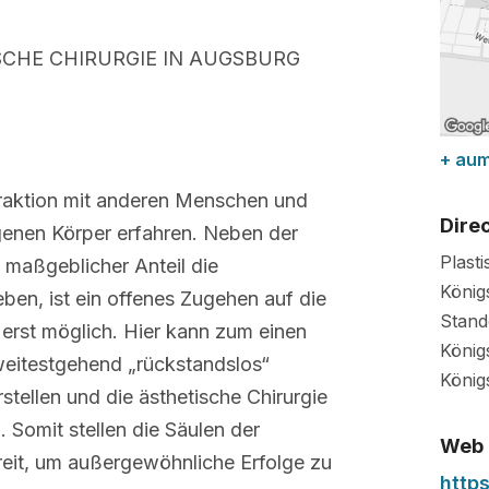
SCHE CHIRURGIE IN AUGSBURG
+ au
eraktion mit anderen Menschen und
Dire
genen Körper erfahren. Neben der
Plast
n maßgeblicher Anteil die
König
eben, ist ein offenes Zugehen auf die
Stand
 erst möglich. Hier kann zum einen
König
weitestgehend „rückstandslos“
König
stellen und die ästhetische Chirurgie
 Somit stellen die Säulen der
Web
reit, um außergewöhnliche Erfolge zu
http