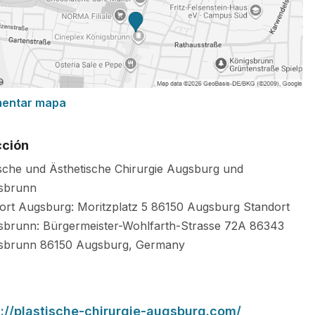
mentar mapa
cción
ische und Ästhetische Chirurgie Augsburg und
sbrunn
ort Augsburg: Moritzplatz 5 86150 Augsburg Standort
sbrunn: Bürgermeister-Wohlfarth-Strasse 72A 86343
sbrunn
86150
Augsburg
,
Germany
s://plastische-chirurgie-augsburg.com/