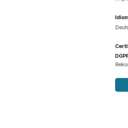
Idio
Deut
Cert
DGP
Rekon