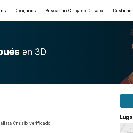
tes
Cirujanos
Buscar un Cirujano Crisalix
Customer
pués
en 3D
Luga
alista Crisalix verificado