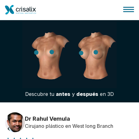
Página de inicio
Plataforma 3D de negocio
Descubre tu
antes
y
después
en 3D
Planes y Precios
Reseñas de pacientes
Dr Rahul Vemula
Cirujano plástico en West long Branch