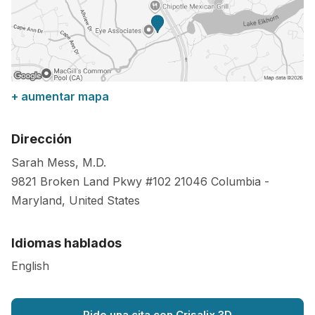
+ aumentar mapa
Dirección
Sarah Mess, M.D.
9821 Broken Land Pkwy #102
21046
Columbia
-
Maryland
,
United States
Idiomas hablados
English
Pide una cita con Crisalix 3D