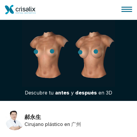
Página de inicio
Plataforma 3D de negocio
Descubre tu
antes
y
después
en 3D
Planes y Precios
Reseñas de pacientes
郝永生
Cirujano plástico en 广州