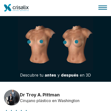
Página de inicio
Plataforma 3D de negocio
Descubre tu
antes
y
después
en 3D
Planes y Precios
Reseñas de pacientes
Dr Troy A. Pittman
Cirujano plástico en Washington