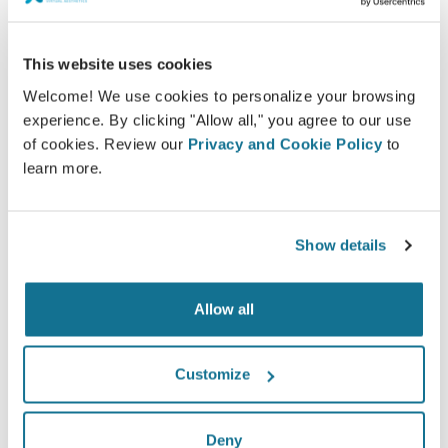
Satisfecho
This website uses cookies
El 100% de las mujeres afirmó estar satisfechas
Welcome! We use cookies to personalize your browsing
experience. By clicking "Allow all," you agree to our use
o muy satisfechas con la cirugía después de
of cookies. Review our
Privacy and Cookie Policy
to
haber visto una simulación 3D de Crisalix antes
learn more.
de someterse a ella.*
Show details
*Encuesta en línea realizada entre pacientes de aumento de
pecho que se sometieron a cirugías entre mayo de 2010 y
septiembre de 2011 en Suiza.
Allow all
Customize
Deny