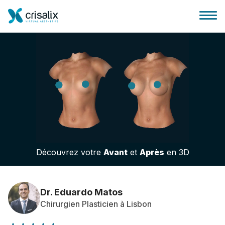
Accueil chirurgiens
Plateforme commerciale 3D
Découvrez votre
Avant
et
Après
en 3D
Forfait
Avis des patients
Dr. Eduardo Matos
Chirurgien Plasticien à Lisbon