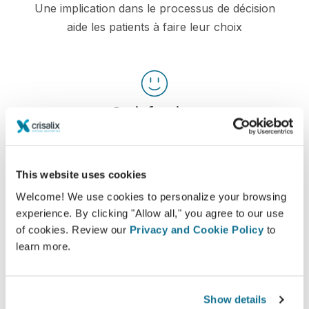
Une implication dans le processus de décision
aide les patients à faire leur choix
Satisfaction
100% des femmes ont dit être satisfaites ou très
satisfaites de leur intervention après avoir vu une
simulation 3D Crisalix au préalable*
This website uses cookies
Welcome! We use cookies to personalize your browsing
experience. By clicking "Allow all," you agree to our use
*Etude en ligne menée auprès de patientes opérées entre
of cookies. Review our
Privacy and Cookie Policy
to
mai 2010 et septembre 2011 en Suisse pour une augmentation
learn more.
mammaire.
Show details