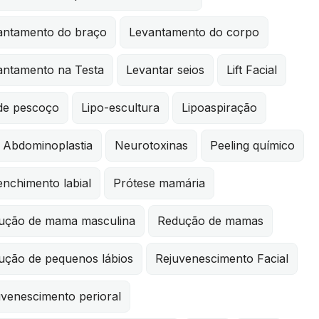
antamento do braço
Levantamento do corpo
antamento na Testa
Levantar seios
Lift Facial
 de pescoço
Lipo-escultura
Lipoaspiração
i Abdominoplastia
Neurotoxinas
Peeling químico
nchimento labial
Prótese mamária
ução de mama masculina
Redução de mamas
ução de pequenos lábios
Rejuvenescimento Facial
uvenescimento perioral