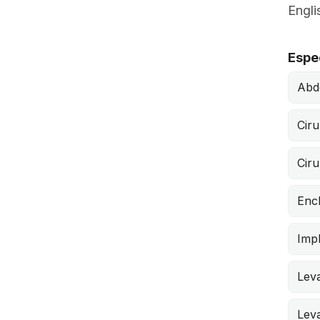
Engli
Espe
Abd
Ciru
Ciru
Enc
Impl
Lev
Leva