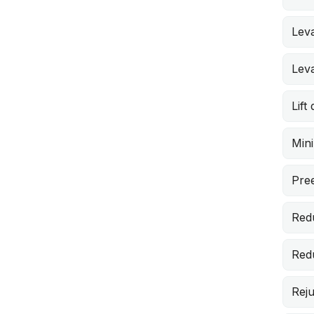
Lev
Lev
Lift
Min
Pree
Red
Red
Rej