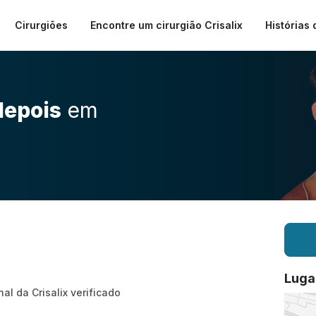
Cirurgiões
Encontre um cirurgião Crisalix
Histórias 
depois
em
Luga
nal da Crisalix verificado