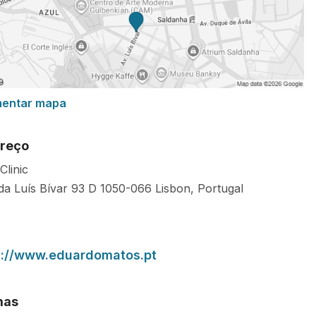
mentar mapa
reço
Clinic
da Luís Bívar 93 D
1050-066
Lisbon
,
Portugal
s://www.eduardomatos.pt
mas