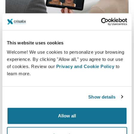
This website uses cookies
En quoi consiste une consultation 3D
Welcome! We use cookies to personalize your browsing
classique ?
experience. By clicking "Allow all," you agree to our use
of cookies. Review our
Privacy and Cookie Policy
to
Lors de votre prochain rendez-vous, vous serez en
learn more.
mesure de découvrir votre nouvelle apparence tout
en obtenant les conseils de la part de
Dr. Grover
Anthony Méndez Poma
Show details
Consultation 3D pour le visage
Allow all
Consultation 3D pour le corps
Découvrez votre nouvelle apparence dès