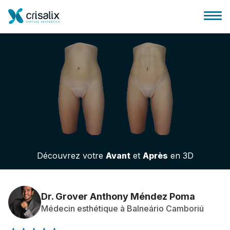
Accueil chirurgiens
Plateforme commerciale 3D
Découvrez votre
Avant
et
Après
en 3D
Forfait
Avis des patients
Dr. Grover Anthony Méndez Poma
Médecin esthétique à Balneário Camboriú