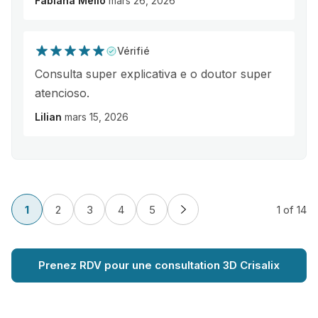
Fabiana Mello
mars 26, 2026
Vérifié
Consulta super explicativa e o doutor super
atencioso.
Lilian
mars 15, 2026
1
2
3
4
5
1
of 14
Prenez RDV pour une consultation 3D Crisalix