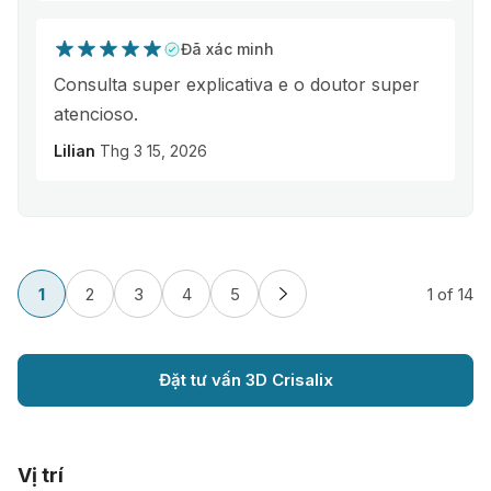
Đã xác minh
Consulta super explicativa e o doutor super
atencioso.
Lilian
Thg 3 15, 2026
1
2
3
4
5
1
of 14
Đặt tư vấn 3D Crisalix
Vị trí