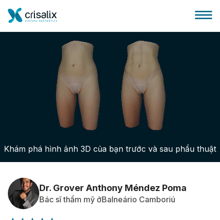
Bác sĩ phẫu thuật
Nền tảng kinh doanh 3D
Khám phá hình ảnh 3D của bạn trước và sau phẩu thuật
Gói
Đánh giá của bệnh nhân
Dr. Grover Anthony Méndez Poma
Bác sĩ thẩm mỹ ởBalneário Camboriú