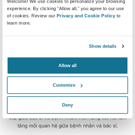
Welcome! We use cookies to personalize your browsing
lời khuyên từ
Dr. Grover Anthony Méndez Poma
experience. By clicking "Allow all," you agree to our use
of cookies. Review our
Privacy and Cookie Policy
to
Tư vấn khuôn mặt 3D
learn more.
Tư vấn toàn thân 3D
Show details
Xem hình ảnh mới của bạn
Allow all
Customize
Tăng mức độ chăm sóc bệnh nhân
Deny
Crisalix là một công cụ tiên tiến nhằm cải thiện giao
tiếp giữa bác sĩ và bệnh nhân. Nền tảng kết nối làm
tăng mối quan hệ giữa bệnh nhân và bác sĩ.