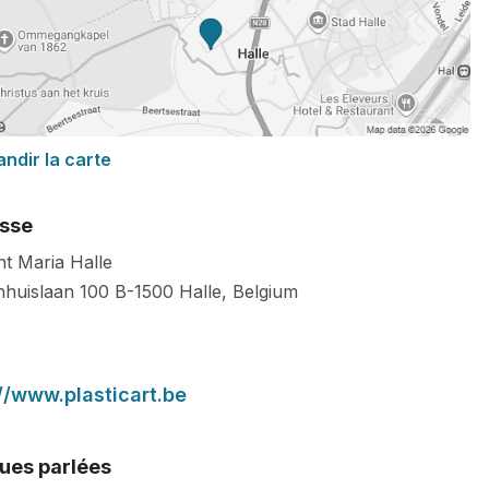
andir la carte
sse
nt Maria Halle
nhuislaan 100
B-1500
Halle
,
Belgium
//www.plasticart.be
ues parlées