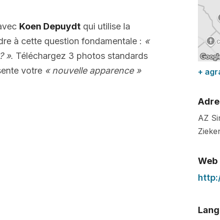
 avec
Koen Depuydt
qui utilise la
dre à cette question fondamentale :
«
? »
. Téléchargez 3 photos standards
ente votre
« nouvelle apparence »
+ agr
Adre
AZ Si
Zieke
Web
http:
Lang