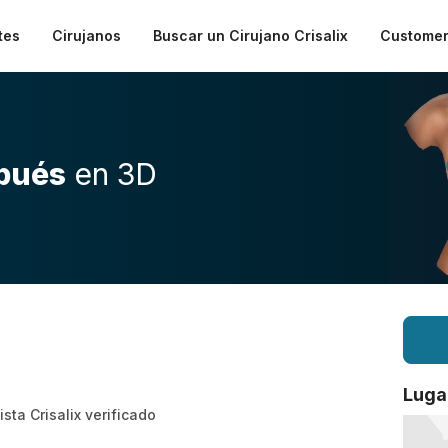
tes
Cirujanos
Buscar un Cirujano Crisalix
Customer
pués
en 3D
Luga
ista Crisalix verificado