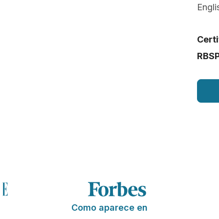
Engli
Cert
RBS
Como aparece en