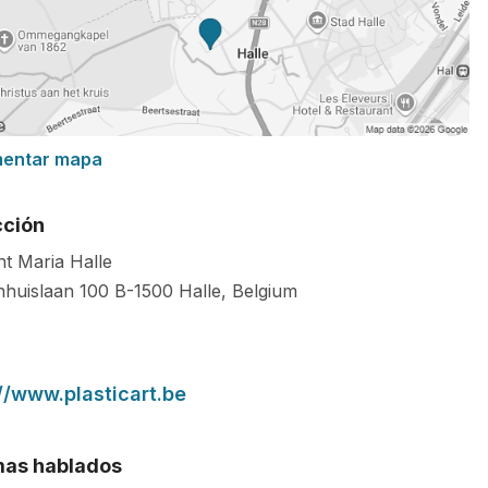
mentar mapa
cción
nt Maria Halle
nhuislaan 100
B-1500
Halle
,
Belgium
//www.plasticart.be
mas hablados