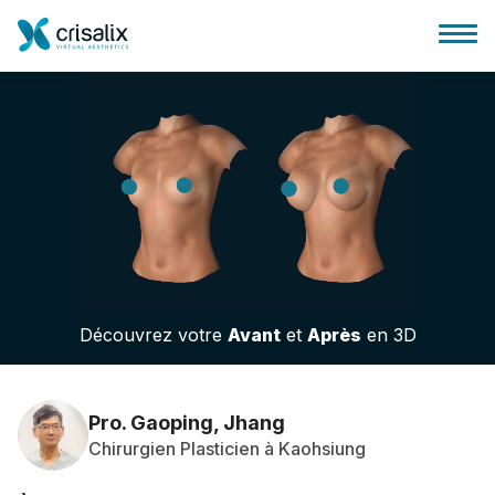
Accueil chirurgiens
Plateforme commerciale 3D
Découvrez votre
Avant
et
Après
en 3D
Forfait
Avis des patients
Pro. Gaoping, Jhang
Chirurgien Plasticien à Kaohsiung