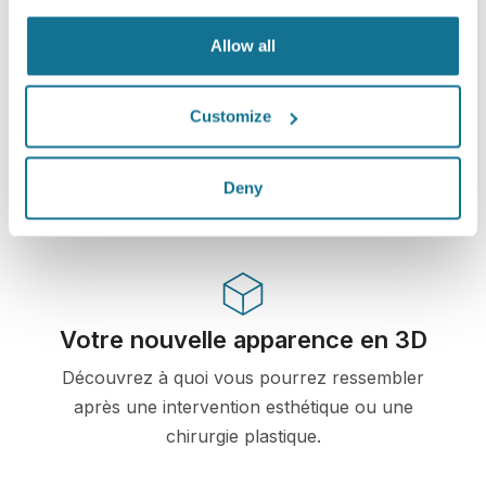
Allow all
Solution High-tech
Le premier simulateur 3D en ligne pour la
chirurgie plastique et les interventions
Customize
esthétiques déjà utilisé par les médecins dans
plus de 100 pays et recommandé par plusieurs
Deny
sociétés de chirurgie plastique.
Votre nouvelle apparence en 3D
Découvrez à quoi vous pourrez ressembler
après une intervention esthétique ou une
chirurgie plastique.