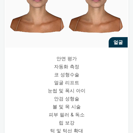
얼굴
안면 평가
자동화 측정
코 성형수술
얼굴 리프트
눈썹 및 폭시 아이
안검 성형술
볼 및 목 시술
피부 필러 & 독소
립 보강
턱 및 턱선 확대