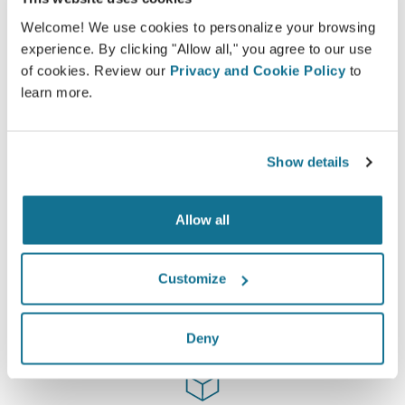
쉽고 안전
Welcome! We use cookies to personalize your browsing
Crisalix는 항상 개인 정보를 보호하는 데 전념합니다.
experience. By clicking "Allow all," you agree to our use
서버는 완전히 암호화되어 있습니다. 정보는 안전하
of cookies. Review our
Privacy and Cookie Policy
to
고 비밀로 유지됩니다.
learn more.
Show details
첨단 기술
Allow all
First web-based 3D simulator for plastic surgery
and aesthetic procedures already used by
Customize
doctors in over 100 countries and recomended
by several plastic surgery associations.
Deny