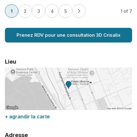
1
2
3
4
5
1
of 7
Prenez RDV pour une consultation 3D Crisalix
Lieu
+ agrandir la carte
Adresse