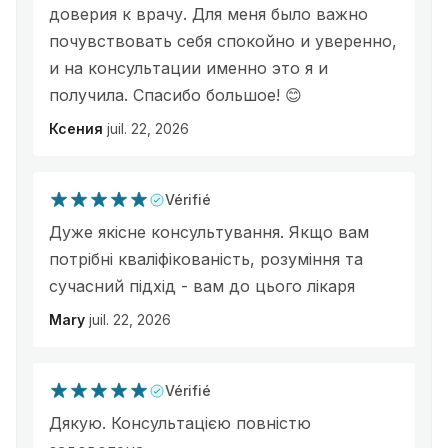
доверия к врачу. Для меня было важно
почувствовать себя спокойно и уверенно,
и на консультации именно это я и
получила. Спасибо большое! 😊
Ксения
juil. 22, 2026
Vérifié
Дуже якісне консультування. Якщо вам
потрібні кваліфікованість, розуміння та
сучасний підхід - вам до цього лікаря
Mary
juil. 22, 2026
Vérifié
Дякую. Консультацією повністю