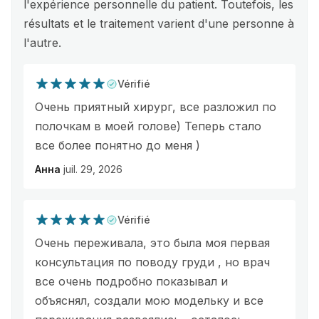
l'expérience personnelle du patient. Toutefois, les
résultats et le traitement varient d'une personne à
l'autre.
Vérifié
Очень приятный хирург, все разложил по
полочкам в моей голове) Теперь стало
все более понятно до меня )
Анна
juil. 29, 2026
Vérifié
Очень переживала, это была моя первая
консультация по поводу груди , но врач
все очень подробно показывал и
объяснял, создали мою модельку и все