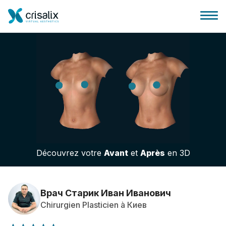
Accueil chirurgiens
Plateforme commerciale 3D
Découvrez votre
Avant
et
Après
en 3D
Forfait
Avis des patients
Врач Старик Иван Иванович
Chirurgien Plasticien à Киев