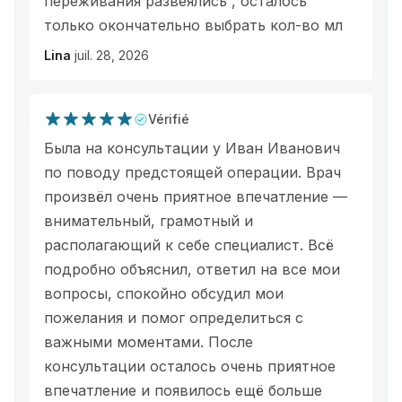
переживания развеялись , осталось
только окончательно выбрать кол-во мл
Lina
juil. 28, 2026
Vérifié
Была на консультации у Иван Иванович
по поводу предстоящей операции. Врач
произвёл очень приятное впечатление —
внимательный, грамотный и
располагающий к себе специалист. Всё
подробно объяснил, ответил на все мои
вопросы, спокойно обсудил мои
пожелания и помог определиться с
важными моментами. После
консультации осталось очень приятное
впечатление и появилось ещё больше