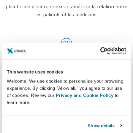
plateforme d’interconnexion améliore la relation entre
les patients et les médecins.
Informations détaillées
Crisalix permet d'éduquer les patients sur des
This website uses cookies
potentiels résultats d'interventions grâce à une
Welcome! We use cookies to personalize your browsing
simulation 3D de leur propre corps ou visage.
experience. By clicking "Allow all," you agree to our use
of cookies. Review our
Privacy and Cookie Policy
to
learn more.
Confiance
Show details
Une implication dans le processus de décision