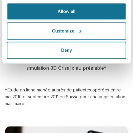
aide les patients à faire leur choix
Allow all
Customize
Satisfaction
Deny
100% des femmes ont dit être satisfaites ou très
satisfaites de leur intervention après avoir vu une
simulation 3D Crisalix au préalable*
*Etude en ligne menée auprès de patientes opérées entre
mai 2010 et septembre 2011 en Suisse pour une augmentation
mammaire.