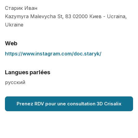
Старик Иван
Kazymyra Malevycha St, 83
02000
Киев
-
Ucraina
,
Ukraine
Web
https://www.instagram.com/doc.staryk/
Langues parlées
русский
Prenez RDV pour une consultation 3D Crisalix