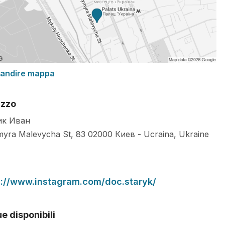
randire mappa
izzo
ик Иван
yra Malevycha St, 83
02000
Киев
-
Ucraina
,
Ukraine
s://www.instagram.com/doc.staryk/
e disponibili