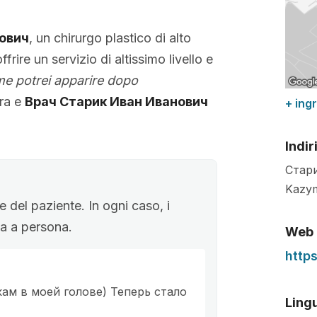
ович
, un chirurgo plastico di alto
ffrire un servizio di altissimo livello e
e potrei apparire dopo
ura e
Врач Старик Иван Иванович
+ ing
Indir
Стар
Kazym
 del paziente. In ogni caso, i
ona a persona.
Web
http
ам в моей голове) Теперь стало
Lingu