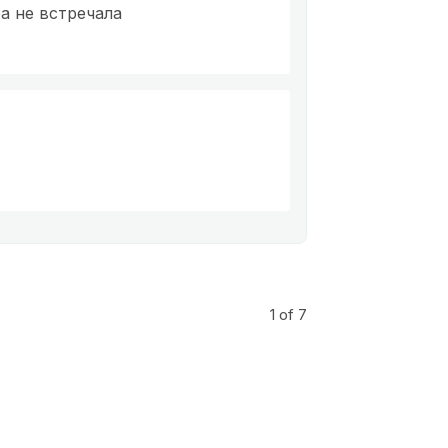
а не встречала
1
of 7