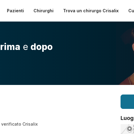
Pazienti
Chirurghi
Trova un chirurgo Crisalix
Cu
rima
e
dopo
Luog
verificato Crisalix