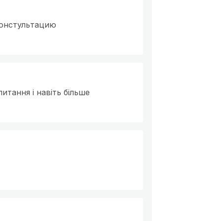
констультацию
итання і навіть більше