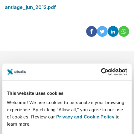
antiage_jun_2012.pdf
This website uses cookies
Welcome! We use cookies to personalize your browsing
L’entreprise
Chirurgiens
experience. By clicking "Allow all," you agree to our use
Qui sommes-nous ?
Accueil des chirurgiens
of cookies. Review our
Privacy and Cookie Policy
to
learn more.
Carrières
Responsable commercial 3D