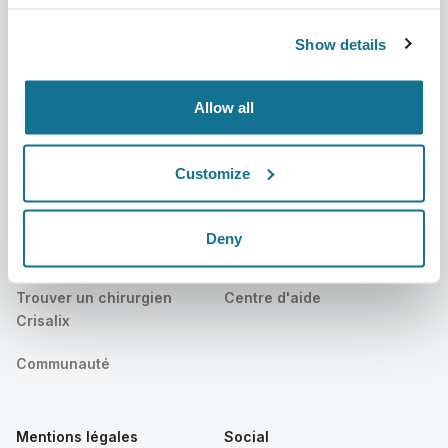
Actualités
Forfaits chirurgien
Show details
Publications
Avis des patients
Allow all
Événements
Customer Stories
Resources
Customize
Patients
Assistance
Deny
Accueil des patients
Nous contacter
Trouver un chirurgien
Centre d'aide
Crisalix
Communauté
Mentions légales
Social