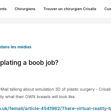
ents
Chirurgiens
Trouver un chirurgien Crisalix
Cus
 dans les médias
lating a boob job?
Mail talking about simulation 3D of plastic surgery - Crisalix
 what their OWN breasts will look like.
o.uk/femail/article-4541962/There-virtual-reality