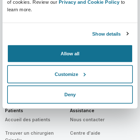
of cookies. Review our
Privacy and Cookie Policy
to
learn more.
L’entreprise
Chirurgiens
Qui sommes-nous ?
Accueil des chirurgiens
Show details
Carrières
Responsable commercial 3D
Actualités
Forfaits chirurgien
Allow all
Publications
Avis des patients
Customize
Événements
Customer Stories
Resources
Deny
Patients
Assistance
Accueil des patients
Nous contacter
Trouver un chirurgien
Centre d'aide