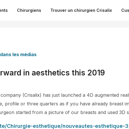
ents
Chirurgiens
Trouver un chirurgien Crisalix
Cus
 dans les médias
orward in aesthetics this 2019
 company (Crisalix) has just launched a 4D augmented reali
, profile or three quarters as if you have already breast im
rgeon started from a picture of our breasts and used 3D so
aute/Chirurgie-esthetique/nouveautes-esthetique-