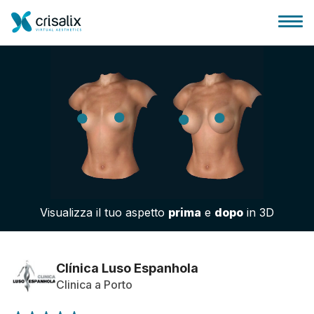
Accesso chirurghi
Piattaforma Business 3D
Visualizza il tuo aspetto
prima
e
dopo
in 3D
Piani
Recensioni dei pazienti
Clínica Luso Espanhola
Clinica a Porto