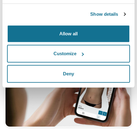
*Khảo sát trực tuyến được tiến hành giữa các bệnh nhân nâng
ngực đã trải qua phẫu thuật từ tháng 5 năm 2010 đến tháng 9
Show details
năm 2011 tại Thụy Sĩ.
Allow all
Customize
Deny