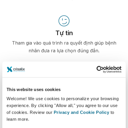
Tự tin
Tham gia vào quá trình ra quyết định giúp bệnh
nhân đưa ra lựa chọn đúng đắn.
Hài lòng
This website uses cookies
100% phụ nữ nói rằng họ đã hài hòng hoặc rất
Welcome! We use cookies to personalize your browsing
hài lòng với phẫu thuật của mình sau khi nhìn
experience. By clicking "Allow all," you agree to our use
ảnh mô phỏng 3D Crisalix trước phẫu thuật.*
of cookies. Review our
Privacy and Cookie Policy
to
learn more.