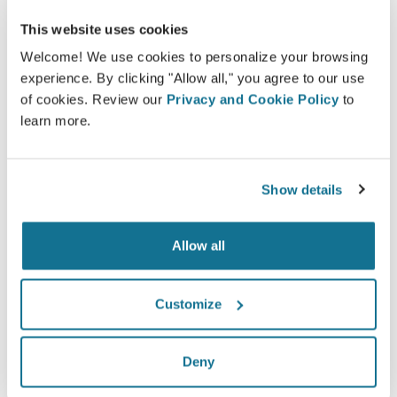
This website uses cookies
*Sondaggio online realizzato tra maggio 2010 e settembre
Welcome! We use cookies to personalize your browsing
2011 con pazienti sottoposte ad una mastoplastica additiva
experience. By clicking "Allow all," you agree to our use
nello stesso periodo, in Svizzera.
of cookies. Review our
Privacy and Cookie Policy
to
learn more.
Show details
Allow all
Customize
Deny