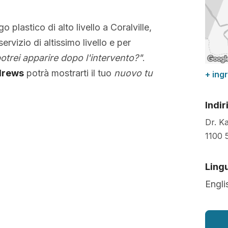
go plastico di alto livello a Coralville,
servizio di altissimo livello e per
trei apparire dopo l'intervento?"
.
drews
potrà mostrarti il tuo
nuovo tu
+ ing
Indir
Dr. K
1100 
Lingu
Engli