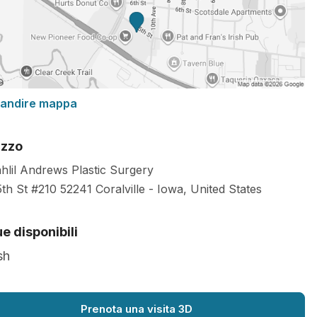
randire mappa
izzo
ahlil Andrews Plastic Surgery
5th St #210
52241
Coralville
-
Iowa
,
United States
e disponibili
sh
Prenota una visita 3D