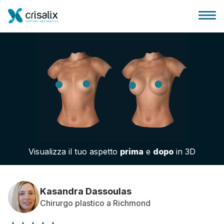
Accesso chirurghi
Piattaforma Business 3D
Visualizza il tuo aspetto
prima
e
dopo
in 3D
Piani
Recensioni dei pazienti
Kasandra Dassoulas
Chirurgo plastico a Richmond