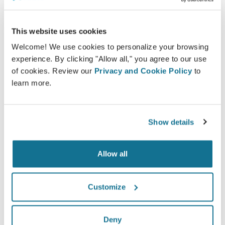
Crisalix ti facilita la comunicazione con i pazienti
in merito ai possibili risultati dell'intervento in
This website uses cookies
base al modello 3D del loro stesso corpo
Welcome! We use cookies to personalize your browsing
experience. By clicking "Allow all," you agree to our use
of cookies. Review our
Privacy and Cookie Policy
to
learn more.
Confidente
Coinvolgere al massimo i pazienti durante la visita
Show details
li aiuta a decidere al meglio.
Allow all
Customize
Soddisfatto
Il 100% delle donne dichiara di essere soddisfatto
Deny
o molto soddisfatto del risultato, se ha utilizzato