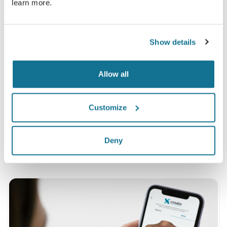
learn more.
Tevreden
Show details
100% van de vrouwen zeiden tevreden of zeer
tevreden te zijn met hun ingreep na eerst vooraf
Allow all
de Crisalix 3D simulatie te hebben gezien.*
Customize
*Een online onderzoek gevoerd onder patiënten die een
borstvergroting in Zwitserland hadden ondergaan tussen mei
2010 en september 2011.
Deny