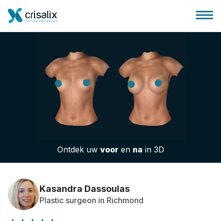
Huis chirurg
3D business platform
Ontdek uw
voor
en
na
in 3D
Pakketten
Patiëntrecensies
Kasandra Dassoulas
Plastic surgeon in Richmond