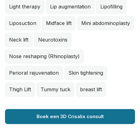
Light therapy
Lip augmentation
Lipofilling
Liposuction
Midface lift
Mini abdominoplasty
Neck lift
Neurotoxins
Nose reshaping (Rhinoplasty)
Perioral rejuvenation
Skin tightening
Thigh Lift
Tummy tuck
breast lift
Boek een 3D Crisalix consult