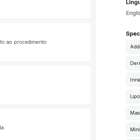
Lingu
Engli
Speci
nto ao procedimento
Add
Derm
Inne
Lip
Mast
da
Min