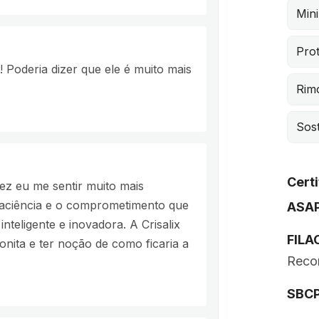
Mini
Prot
! Poderia dizer que ele é muito mais
Rim
Sost
Certi
fez eu me sentir muito mais
 paciência e o comprometimento que
ASA
nteligente e inovadora. A Crisalix
FILA
nita e ter noção de como ficaria a
Recon
SBC