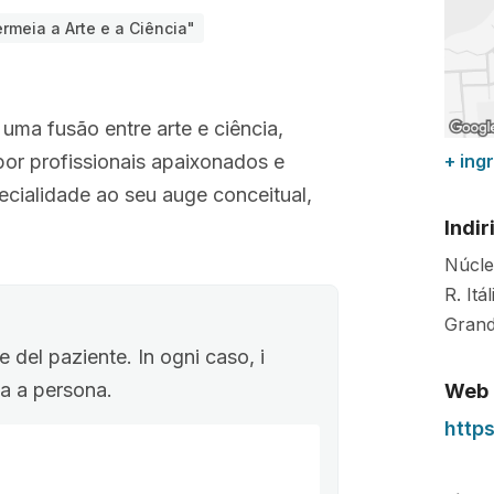
rmeia a Arte e a Ciência"
uma fusão entre arte e ciência,
or profissionais apaixonados e
+ ing
pecialidade ao seu auge conceitual,
Indir
Núcle
R. Itá
Grand
 del paziente. In ogni caso, i
ona a persona.
Web
https