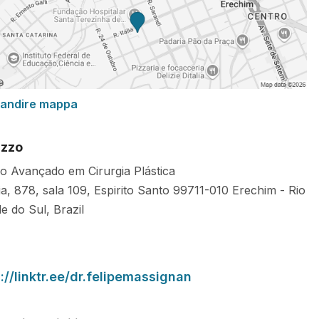
randire mappa
izzo
o Avançado em Cirurgia Plástica
lia, 878, sala 109, Espirito Santo
99711-010
Erechim
-
Rio
e do Sul
,
Brazil
://linktr.ee/dr.felipemassignan