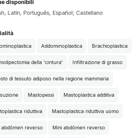
e disponibili
sh, Latin, Português, Español; Castellano
alità
ominoplastica
Addominoplastica
Brachioplastica
olipectomia della 'cintura'
Infiltrazione di grasso
sto di tessuto adiposo nella regione mammaria
osuzione
Mastopessi
Mastoplastica additiva
oplastica riduttiva
Mastoplastica riduttiva uomo
i abdômen reverso
Mini abdômen reverso