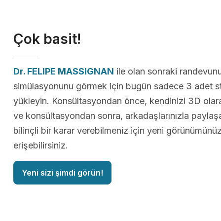
Çok basit!
Dr. FELIPE MASSIGNAN
ile olan sonraki randevun
simülasyonunu görmek için bugün sadece 3 adet st
yükleyin. Konsültasyondan önce, kendinizi 3D olarak
ve konsültasyondan sonra, arkadaşlarınızla paylaş
bilinçli bir karar verebilmeniz için yeni görünümün
erişebilirsiniz.
Yeni sizi şimdi görün!