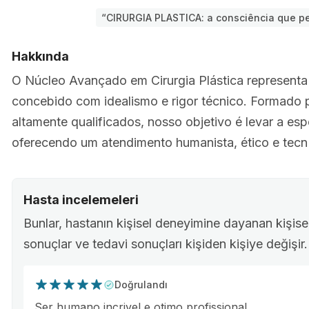
“CIRURGIA PLASTICA: a consciência que pe
Hakkında
O Núcleo Avançado em Cirurgia Plástica representa 
concebido com idealismo e rigor técnico. Formado p
altamente qualificados, nosso objetivo é levar a es
oferecendo um atendimento humanista, ético e tecn
Hasta incelemeleri
Bunlar, hastanın kişisel deneyimine dayanan kişisel 
sonuçlar ve tedavi sonuçları kişiden kişiye değişir.
Doğrulandı
Ser humano incrivel e otimo profissional