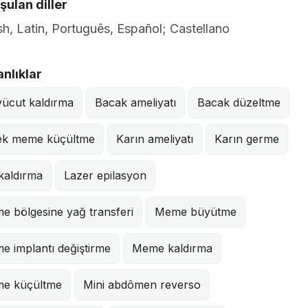
ulan diller
sh, Latin, Português, Español; Castellano
nlıklar
vücut kaldırma
Bacak ameliyatı
Bacak düzeltme
ek meme küçültme
Karın ameliyatı
Karın germe
kaldırma
Lazer epilasyon
e bölgesine yağ transferi
Meme büyütme
e implantı değiştirme
Meme kaldırma
e küçültme
Mini abdômen reverso