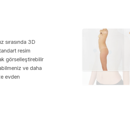
uz sırasında 3D
andart resim
 görselleştirebilir
abilmeniz ve daha
üze evden