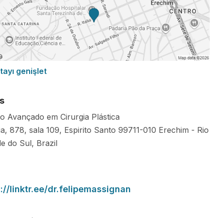
tayı genişlet
s
o Avançado em Cirurgia Plástica
lia, 878, sala 109, Espirito Santo
99711-010
Erechim
-
Rio
e do Sul
,
Brazil
://linktr.ee/dr.felipemassignan