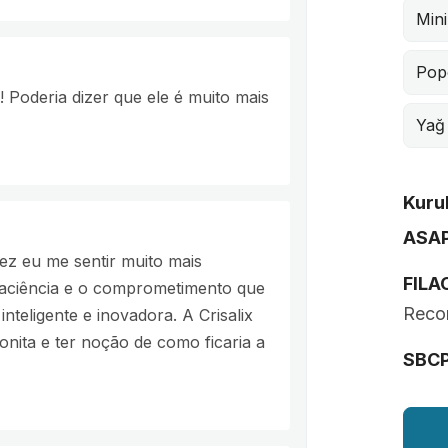
Min
Popo
! Poderia dizer que ele é muito mais
Yağ
Kurul
ASA
fez eu me sentir muito mais
FILA
 paciência e o comprometimento que
Recon
nteligente e inovadora. A Crisalix
nita e ter noção de como ficaria a
SBC