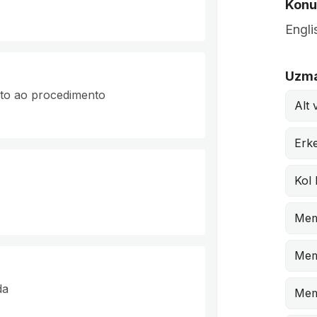
Konuş
Engli
Uzma
nto ao procedimento
Alt 
Erk
Kol 
Mem
Mem
da
Mem