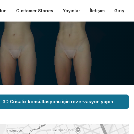
ulun
Customer Stories
Yayınlar
İletişim
Giriş
3D Crisalix konsültasyonu için rezervasyon yapın