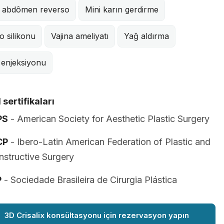
i abdômen reverso
Mini karın gerdirme
 silikonu
Vajina ameliyatı
Yağ aldırma
 enjeksiyonu
 sertifikaları
PS
- American Society for Aesthetic Plastic Surgery
CP
- Ibero-Latin American Federation of Plastic and
structive Surgery
P
- Sociedade Brasileira de Cirurgia Plástica
3D Crisalix konsültasyonu için rezervasyon yapın