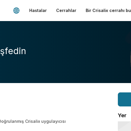
Hastalar
Cerrahlar
Bir Crisalix cerrahı b
şfedin
Yer
Doğrulanmış Crisalix uygulayıcısı