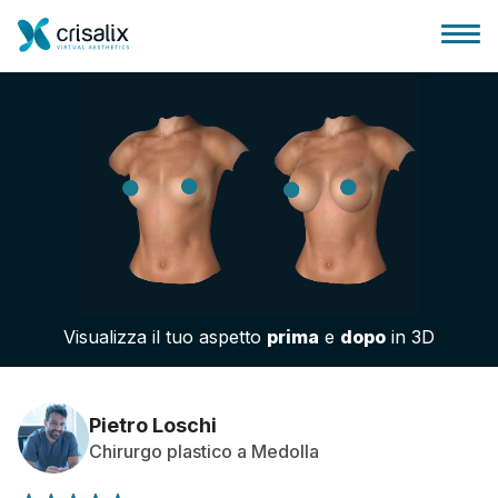
Accesso chirurghi
Piattaforma Business 3D
Visualizza il tuo aspetto
prima
e
dopo
in 3D
Piani
Recensioni dei pazienti
Pietro Loschi
Chirurgo plastico a Medolla