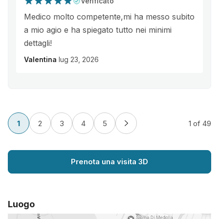
Verificato
Medico molto competente,mi ha messo subito
a mio agio e ha spiegato tutto nei minimi
dettagli!
Valentina
lug 23, 2026
1
2
3
4
5
1
of 49
Prenota una visita 3D
Luogo