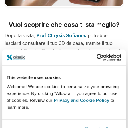
Vuoi scoprire che cosa ti sta meglio?
Dopo la visita,
Prof Chrysis Sofianos
potrebbe
lasciarti consultare il tuo 3D da casa, tramite il tuo
account Crisalix. Questo ti permetterà di condividere le
tue simulazioni con la tua famiglia, amici o con
chiunque tu desideri.
This website uses cookies
Vedi il tuo nuovo tu ORA!
Welcome! We use cookies to personalize your browsing
experience. By clicking "Allow all," you agree to our use
of cookies. Review our
Privacy and Cookie Policy
to
learn more.
Facile e sicuro